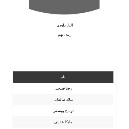
الناز داودی
رتبه: نهم
نام
رضا قندچی
میلاد طالقانی
توماج یوسفی
ملیکا عقیلی