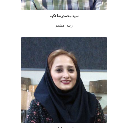
سید محمدرضا تکیه
رتبه: هشتم