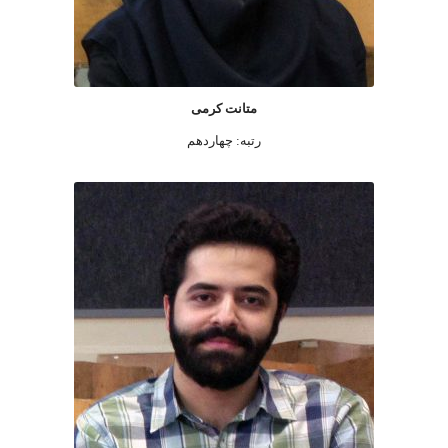
متانت کرمی
رتبه: چهاردهم