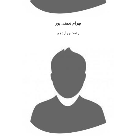
بهرام نعمتی پور
رتبه: چهاردهم