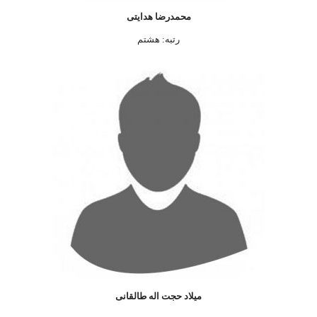
محمدرضا هدايتی
رتبه: هشتم
ميلاد حجت اله طالقانی