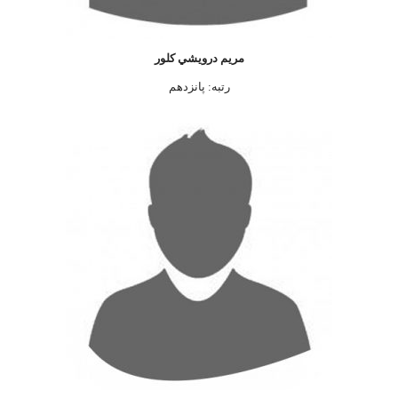
مريم درويشي کلور
رتبه: پانزدهم