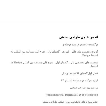
انجمن علمی طراحی صنعتی
درگذشت دانشجو فرشید فرشادی
گزارش نشست های دال – باوردی – گفتمان اول – شرح کلی مسابقه بین المللی A’
Design Award
نشست های تخصصی دال – گفتمان اول – شرح کلی مسابقه بین المللی A’ Design
Award
فصل اول گفتمان 51 دقیقه ای دال
کوپن شرکت در مسابقه آیدیران 97
مراسم روز طراحی صنعتی
World Industrial Design Day 2018 celebration
جذب پروژه های دانشجویی روز جهانی طراحی صنعتی