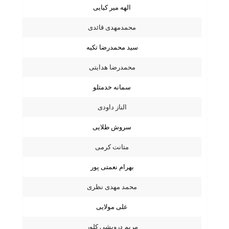
الهه میر کیایی
محمدمهدی قائدی
سید محمدرضا تکیه
محمدرضا هدایتی
سمانه خدمتلو
الناز داودی
سروش طلایی
متانت کرمی
بهرام نعمتی پور
محمد مهدی نظری
علی مولایی
مریم درویشی کلور