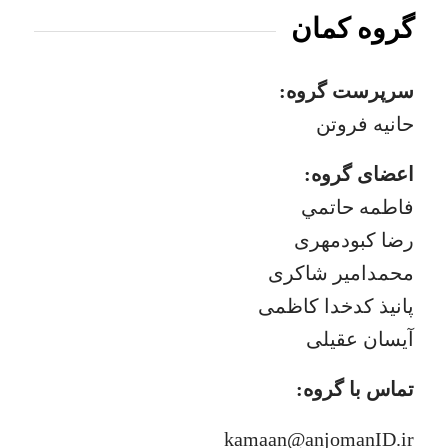
گروه کمان
سرپرست گروه:
حانیه فروتن
اعضای گروه:
فاطمه حاتمي
رضا كبودمهرى
محمدامير شاكرى
پانيذ كدخدا كاظمى
آيسان عقيلى
تماس با گروه:
kamaan@anjomanID.ir