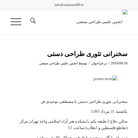
info@anjomanID.ir
سخنرانی تئوری طراحی دستی
/
/
2016/08/18
در
فراخوان
توسط
انجمن علمی طراحی صنعتی
سخنرانی تئوری طراحی دستی با مصطفی توحیدی فر
یکشنبه 31 مرداد 1395
سالن دفاع 2 طبقه یکم دانشکده هنر آزاد اسلامی واحد تهران مرکز
(تقاطع فلسطین و انقلاب) ساعت 11
ثبت نام رایگان و محدود با ظرفیت حداکثر 30 نفر میباشد.