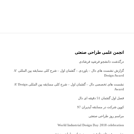
انجمن علمی طراحی صنعتی
درگذشت دانشجو فرشید فرشادی
گزارش نشست های دال – باوردی – گفتمان اول – شرح کلی مسابقه بین المللی A’
Design Award
نشست های تخصصی دال – گفتمان اول – شرح کلی مسابقه بین المللی A’ Design
Award
فصل اول گفتمان 51 دقیقه ای دال
کوپن شرکت در مسابقه آیدیران 97
مراسم روز طراحی صنعتی
World Industrial Design Day 2018 celebration
جذب پروژه های دانشجویی روز جهانی طراحی صنعتی