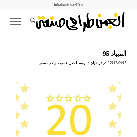
info@anjomanID.ir
المپیاد 95
/
/
2016/04/06
در
فراخوان
توسط
انجمن علمی طراحی صنعتی