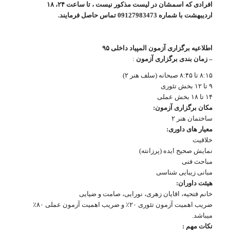
افرادی که اسمشان در لیست مذکور نیست ، تا ساعت ۲۴، ۱۸
اردیبهشت با شماره 09127983473 تماس حاصل فرمایند.
اطلاعیه برگزاری آزمون المپیاد داخلی ۹۵
– زمان بندی برگزاری آزمون
:
۸:۱۵ تا ۸:۴۵ صبحانه (سلف هنر ۲)
۹ تا ۱۲ بخش تئوری
۱۴ تا ۱۸ بخش عملی
مکان برگزاری آزمون:
ساختمان هنر ۲
معیار های داوری:
خلاقیت
نمایش صحیح ایده (پرزانته)
مباحث فنی
مبانی زیبایی شناسی
هیئت داوران:
خانم فتحیه، اقایان زهری، نورایی، صامت و ضیایی
ضریب اهمیت آزمون تئوری ۲۰٪ و ضریب اهمیت آزمون عملی ۸۰٪
میباشد.
نکات مهم :