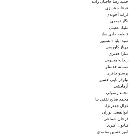
حمید رضا حاجیان زاده
عرفانه عزیزی
فرانه آخوندی
نگار تمیمی
ملیکا عقیلی
فاطمه حلبی ساز
سید ایلیا دانشپور
مهناز کاووسی
سارا خضری
ریحانه محبوبی
سمانه خدمتلو
پرستو چاقری
نیلوفر نایب حسین
آزمایشی :
محمد رسولی
محمد صالح ثقفی نیا
غزال جعفرنژاد
ابوالفضل توران
فرحان شماعی
کتایون اکبری
امیر حسین محمدی