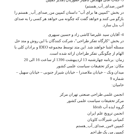
#من_صدای_آب_هستم)
در بخش “کمپین ها برای آب” داستان کمپین من_صدای_آب_ هستم را
بازگو می کنند و خواهد گفت که چگونه می خواهد هر کسی را به صدای
آب بدل سازد.
4- آقایان سید علیرضا کاشی زاد و حسین سپهری
در بخش “کارگاه تفکر طراحی”، شرکت کنندگان با این روش و متد حل
مسئله آشنا خواهند شد. این متد توسط مجموعه IDEO و برادان کلی با
الهام از چگونگی تفکر طراحان ارائه شده است.
زمان: برنامه چهارشنبه 13 اردیبهشت 1396 از ساعت 16 الی 20
مکان: مرکز تحقیقات سیاست علمی کشور
میدان ونک – خیابان ملاصدرا – خیابان شیراز جنوبی – خیابان سهیل –
شماره 9
حامیان:
انجمن علمی طراحی صنعتی تهران مرکز
مرکز تحقیقات سیاست علمی کشور
گروه ایده آب Ideab
انجمن ترویج علم ایران
کمپانی شیرآلات کاویان
کمپین #من_صدای_آب_هستم
کمپین من یک طراحم