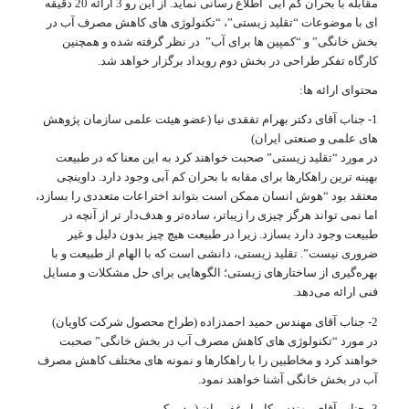
مقابله با بحران کم آبی اطلاع رسانی نماید. از این رو 3 ارائه 20 دقیقه
ای با موضوعات “تقلید زیستی”️، “تکنولوژی های کاهش مصرف آب در
بخش خانگی” و “کمپین ها برای آب” در نظر گرفته شده و همچنین
کارگاه تفکر طراحی در بخش دوم رویداد برگزار خواهد شد.
محتوای ارائه ها:
1- جناب آقای دکتر بهرام تفقدی نیا (عضو هیئت علمی سازمان پژوهش
های علمی و صنعتی ایران)
در مورد “تقلید زیستی” صحبت خواهند کرد به این معنا که در طبیعت
بهینه ترین راهکارها برای مقابه با بحران کم آبی وجود دارد. داوینچی
معتقد بود “هوش انسان ممکن است بتواند اختراعات متعددی را بسازد،
اما نمی تواند هرگز چیزی را زیباتر، ساده‌تر و هدف‌دار تر از آنچه در
طبیعت وجود دارد بسازد. زیرا در طبیعت هیچ چیز بدون دلیل و غیر
ضروری نیست”. تقلید زیستی، دانشی است که با الهام از طبیعت و با
بهره‌گیری از ساختارهای زیستی؛ الگوهایی برای حل مشکلات و مسایل
فنی ارائه می‌دهد.
2- جناب آقای مهندس حمید احمدزاده (طراح محصول شرکت کاویان)
در مورد “تکنولوژی های کاهش مصرف آب در بخش خانگی” صحبت
خواهند کرد و مخاطبین را با راهکارها و نمونه های مختلف کاهش مصرف
آب در بخش خانگی آشنا خواهند نمود.
3- جناب آقای مهندس کامیار غفوریان (مدیر کمپین