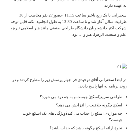
به عهده دارند.
سخنرانی با یک ربع تاخیر ساعت 11:15 حضور27 نفر مخاطب از 30
ظرفیت سالن آغاز شد و تا ساعت 13:30 به طول انجامید. نکته قابل توجه
شرکت اکثر دانشجویان دانشگاه طراحی صنعتی مانند هنر اسلامی تبریز،
علم و صنعت، الزهرا، هنر و … بود.
در ابتدا سخنرانی آقای توحیدی فر چهار پرسش زیر را مطرح کردند و در
روند برنامه به آنها پاسخ دادند:
طراحی سریع(اسکچ) چیست و به چه درد می خورد؟
اسکچ چگونه خلاقیت را افزایش می دهد؟
چه مواردی اسکچ را جذاب می کند؟ویژگی های یک اسکچ خوب
چیست؟
نحوۀ ارائه اسکچ چگونه باشد که جذاب باشد؟