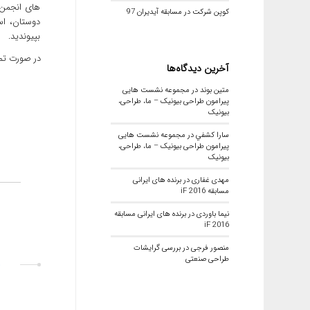
های انجمن 
کوپن شرکت در مسابقه آیدیران 97
دوستان، اس
بپیوندید.
در صورت تما
آخرین دیدگاه‌ها
متین بوند
در
مجموعه نشست هایی
پیرامون طراحی بیونیک – ما، طراحی،
بیونیک
سارا كشفي
در
مجموعه نشست هایی
پیرامون طراحی بیونیک – ما، طراحی،
بیونیک
مهدی غفاری
در
برنده های ایرانی
مسابقه iF 2016
نیما باوردی
در
برنده های ایرانی مسابقه
iF 2016
منصور فرجی
در
بررسی گرایشات
طراحی صنعتی