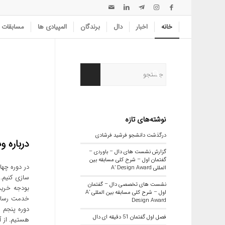
خانه
اخبار
دال
برندگان
المپیادی ها
مسابقات
نوشته‌های تازه
درگذشت دانشجو فرشید فرشادی
درباره 
گزارش نشست های دال – باوردی –
گفتمان اول – شرح کلی مسابقه بین
در دوره چه
المللی A’ Design Award
سازی کنیم.
نشست های تخصصی دال – گفتمان
بودجه خرید
اول – شرح کلی مسابقه بین المللی A’
خدمت رسانی
Design Award
دوره پنجم 
فصل اول گفتمان 51 دقیقه ای دال
هستیم. از 