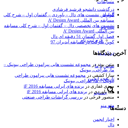
مسابقات
درگذشت دانشجو فرشید فرشادی
المپیاد
گزارش نشست های دال – باوردی – گفتمان اول – شرح کلی
مسابقه بین المللی A’ Design Award
نشست های تخصصی دال – گفتمان اول – شرح کلی مسابقه
ثبت نام
بین المللی A’ Design Award
فصل اول گفتمان 51 دقیقه ای دال
فرم ثبت نام
کوپن شرکت در مسابقه آیدیران 97
آخرین دیدگاه‌ها
درباره ما
متین بوند
در
مجموعه نشست هایی پیرامون طراحی بیونیک –
تماس با ما
ما، طراحی، بیونیک
سارا كشفي
در
مجموعه نشست هایی پیرامون طراحی
تاریخچه انجمن
بیونیک – ما، طراحی، بیونیک
مهدی غفاری
در
برنده های ایرانی مسابقه iF 2016
نیما باوردی
در
برنده های ایرانی مسابقه iF 2016
جستجو
منصور فرجی
در
بررسی گرایشات طراحی صنعتی
منو
منو
دسته‌ها
اخبار انجمن
دال