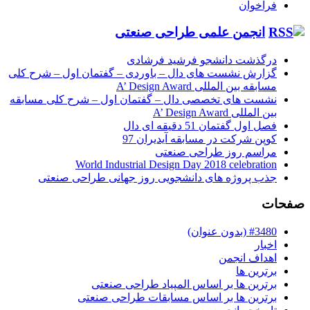
فراخوان
انجمن علمی طراحی صنعتی
درگذشت دانشجو فرشید فرشادی
گزارش نشست های دال – باوردی – گفتمان اول – شرح کلی
مسابقه بین المللی A’ Design Award
نشست های تخصصی دال – گفتمان اول – شرح کلی مسابقه
بین المللی A’ Design Award
فصل اول گفتمان 51 دقیقه ای دال
کوپن شرکت در مسابقه آیدیران 97
مراسم روز طراحی صنعتی
World Industrial Design Day 2018 celebration
جذب پروژه های دانشجویی روز جهانی طراحی صنعتی
صفحات
#3480 (بدون عنوان)
اخبار
اهداف انجمن
برترین ها
برترین ها بر اساس المپیاد طراحی صنعتی
برترین ها بر اساس مسابقات طراحی صنعتی