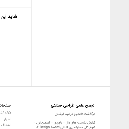
شاید این 
انجمن علمی طراحی صنعتی
صفحات
#3480 (بدون عنوان)
درگذشت دانشجو فرشید فرشادی
اخبار
گزارش نشست های دال – باوردی – گفتمان اول –
اهداف 
شرح کلی مسابقه بین المللی A’ Design Award