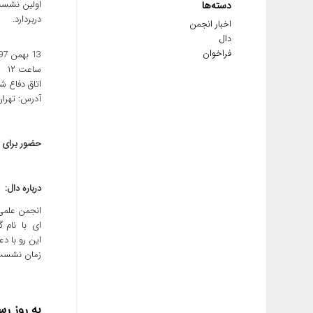
اولین نشست
دسته‌ها
دربردارد.
اخبار انجمن
دال
فراخوان
13 بهمن 1397
ساعت ۱۲
اتاق دفاع شم
آدرس: تهران
حضور برای د
درباره دال:
انجمن علمی
ای با نام 
این رو با د
زمان نشست م
به روز رس