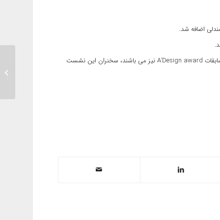
که برنده چندین دوره مسابقات A’Design award هستند و از همه مهم تر داور مسابقات A’Design award نیز می باشند، سخنران این نشست
ای دال