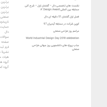
برترین 
نشست های تخصصی دال – گفتمان اول – شرح کلی
برترین 
مسابقه بین المللی A’ Design Award
برترین 
صنعتی
فصل اول گفتمان 51 دقیقه ای دال
تاریخچه
کوپن شرکت در مسابقه آیدیران 97
حمایت ا
مراسم روز طراحی صنعتی
دال
سوالات 
World Industrial Design Day 2018 celebration
صفحه ا
جذب پروژه های دانشجویی روز جهانی طراحی
فرم ثبت
صنعتی
نشریۀ د
هیات م
گروه ها
گروه کم