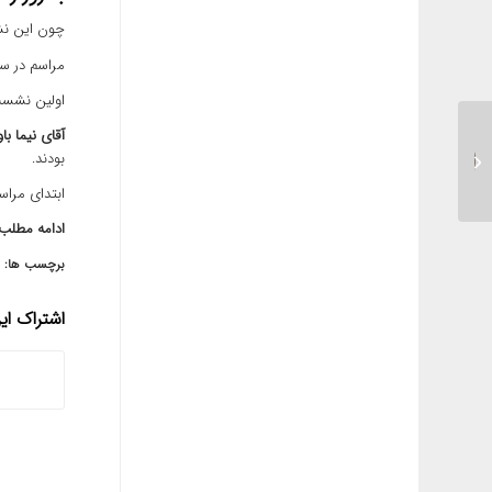
چون این نش
مراسم در سالن دفاع شماره ی
اولین نشست ها
آقای نیما با
گزارش نشست های دال –
بودند.
باوردی – گفتمان اول –
شرح کلی مسابقه...
ابتدای مراس
ادامه مطلب
برچسب ها:
اشتراک ا