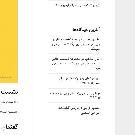
کوپن شرکت در مسابقه آیدیران 97
آخرین دیدگاه‌ها
متین بوند
در
مجموعه نشست هایی
پیرامون طراحی بیونیک – ما، طراحی،
بیونیک
سارا كشفي
در
مجموعه نشست هایی
پیرامون طراحی بیونیک – ما، طراحی،
بیونیک
مهدی غفاری
در
برنده های ایرانی
مسابقه iF 2016
نشست ه
نیما باوردی
در
برنده های ایرانی مسابقه
iF 2016
نشست های
منصور فرجی
در
بررسی گرایشات
سلسله نشست‌های
طراحی صنعتی
گفتمان 