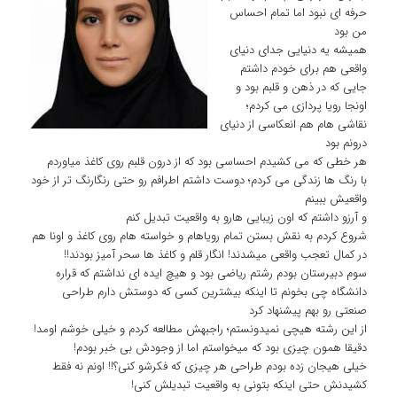
حرفه ای نبود اما تمام احساس
من بود
همیشه یه دنیایی جدای دنیای
واقعی هم برای خودم داشتم
جایی که در ذهن و قلبم بود و
اونجا رویا پردازی می کردم؛
نقاشی هام هم انعکاسی از دنیای
درونم بود
هر خطی که می کشیدم احساسی بود که از درون قلبم روی کاغذ میاوردم
با رنگ ها زندگی می کردم؛ دوست داشتم اطرافم رو حتی رنگارنگ تر از خود
واقعیش ببینم
و آرزو داشتم که اون زیبایی هارو به واقعیت تبدیل کنم
شروع کردم به نقش بستن تمام رویاهام و خواسته هام روی کاغذ و اونا هم
در کمال تعجب واقعی میشدند! انگار قلم و کاغذ ها سحر آمیز بودند!!
سوم دبیرستان بودم رشتم ریاضی بود و هیچ ایده ای نداشتم که قراره
دانشگاه چی بخونم تا اینکه بیشترین کسی که دوستش دارم طراحی
صنعتی رو بهم پیشنهاد کرد
از این رشته هیچی نمیدونستم؛ راجبهش مطالعه کردم و خیلی خوشم اومد!
دقیقا همون چیزی بود که میخواستم اما از وجودش بی خبر بودم!
خیلی هیجان زده بودم طراحی هر چیزی که فکرشو کنی؟!! اونم نه فقط
کشیدنش حتی اینکه بتونی به واقعیت تبدیلش کنی!