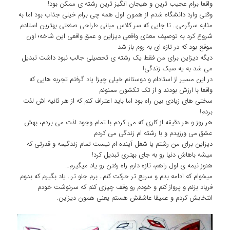
واقعا برام عجیب ترین و هیجان انگیز ترین رشته ی ممکن بود!
وقتی وارد دانشگاه شدم از همون اول همه چی برام خیلی جذاب بود اما به
مثابه سرگرمی.. تا جایی که سر کلاس مبانی طراحی صنعتی بهترین استادم
شروع کرد به توصیف معنای واقعی دیزاین و عمق واقعی این شاخه؛ اون
موقع بود که در تازه ای به روم باز شد
دیگه دیزاین برای من فقط یک رشته ی تحصیلی جالب نبود داشت تبدیل
می شد به یه سبک زندگی!
در این مسیر از استادام و دوستانم خیلی چیزا یاد گرفتم تجربه هایی که
واقعا با ارزش بودند و از تک تکشون ممنونم
سختی های زیادی بین راه بود اما باید اعتراف کنم که از هر ثانیه اش لذت
بردم!
هر روز و هر دقیقه از کاری که می کردم با تمام وجود لذت می بردم، بهش
عشق می ورزیدم و با رشته ام زندگی می کردم
دیزاین برای من رشتم یا شغل آینده ام نیست تمام زندگیمه و قدرتی که
میشه باهاش دنیا رو به جای بهتری تبدیل کرد!
هنوز نیمه ی اول راهم، تازه دارم راه رفتن رو یاد میگیرم…
میخوام که ادامه بدم و سریع تر حرکت کنم.. برم جلو تر.. یاد بگیرم که بدوم
فریاد بزنم و پرواز کنم و خودم رو وقف چیزی کنم که سرنوشت خودم
انتخابش کردم و عمیقا عاشقش هستم یعنی همون دیزاین.