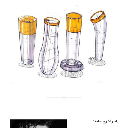
یاسر اکبری حامد: