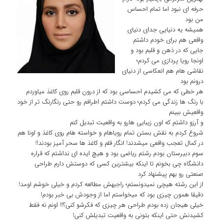
حرفه ای نبود اما تمام احساس
من بود
همیشه یه دنیایی جدای دنیای
واقعی هم برای خودم داشتم
جایی که در ذهن و قلبم بود و
اونجا رویا پردازی می کردم؛
نقاشی هام هم انعکاسی از دنیای
درونم بود
هر خطی که می کشیدم احساسی بود که از درون قلبم روی کاغذ میاوردم
با رنگ ها زندگی می کردم؛ دوست داشتم اطرافم رو حتی رنگارنگ تر از خود
واقعیش ببینم
و آرزو داشتم که اون زیبایی هارو به واقعیت تبدیل کنم
شروع کردم به نقش بستن تمام رویاهام و خواسته هام روی کاغذ و اونا هم
در کمال تعجب واقعی میشدند! انگار قلم و کاغذ ها سحر آمیز بودند!!
سوم دبیرستان بودم رشتم ریاضی بود و هیچ ایده ای نداشتم که قراره
دانشگاه چی بخونم تا اینکه بیشترین کسی که دوستش دارم طراحی
صنعتی رو بهم پیشنهاد کرد
از این رشته هیچی نمیدونستم؛ راجبهش مطالعه کردم و خیلی خوشم اومد!
دقیقا همون چیزی بود که میخواستم اما از وجودش بی خبر بودم!
خیلی هیجان زده بودم طراحی هر چیزی که فکرشو کنی؟!! اونم نه فقط
کشیدنش حتی اینکه بتونی به واقعیت تبدیلش کنی!