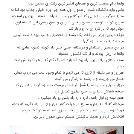
واقعا برام عجیب ترین و هیجان انگیز ترین رشته ی ممکن بود!
وقتی وارد دانشگاه شدم از همون اول همه چی برام خیلی جذاب بود اما به
مثابه سرگرمی.. تا جایی که سر کلاس مبانی طراحی صنعتی بهترین استادم
شروع کرد به توصیف معنای واقعی دیزاین و عمق واقعی این شاخه؛ اون
موقع بود که در تازه ای به روم باز شد
دیگه دیزاین برای من فقط یک رشته ی تحصیلی جالب نبود داشت تبدیل
می شد به یه سبک زندگی!
در این مسیر از استادام و دوستانم خیلی چیزا یاد گرفتم تجربه هایی که
واقعا با ارزش بودند و از تک تکشون ممنونم
سختی های زیادی بین راه بود اما باید اعتراف کنم که از هر ثانیه اش لذت
بردم!
هر روز و هر دقیقه از کاری که می کردم با تمام وجود لذت می بردم، بهش
عشق می ورزیدم و با رشته ام زندگی می کردم
دیزاین برای من رشتم یا شغل آینده ام نیست تمام زندگیمه و قدرتی که
میشه باهاش دنیا رو به جای بهتری تبدیل کرد!
هنوز نیمه ی اول راهم، تازه دارم راه رفتن رو یاد میگیرم…
میخوام که ادامه بدم و سریع تر حرکت کنم.. برم جلو تر.. یاد بگیرم که بدوم
فریاد بزنم و پرواز کنم و خودم رو وقف چیزی کنم که سرنوشت خودم
انتخابش کردم و عمیقا عاشقش هستم یعنی همون دیزاین.