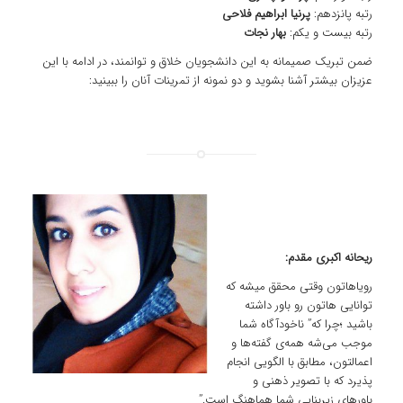
رتبه پانزدهم:
پرنیا ابراهیم فلاحی
رتبه بیست و یکم:
بهار نجات
ضمن تبریک صمیمانه به این دانشجویان خلاق و توانمند، در ادامه با این
عزیزان بیشتر آشنا بشوید و دو نمونه از تمرینات آنان را ببینید:
ریحانه اکبری مقدم:
رویاهاتون وقتی محقق میشه که
توانایی هاتون رو باور داشته
باشید ؛چرا که” ناخودآگاه شما
موجب می‌شه همه‌ی گفته‌ها و
اعمالتون‌، مطابق با الگویی انجام
پذیرد که با تصویر ذهنی و
باورهای زیر‌بنایی شما هماهنگ است.”