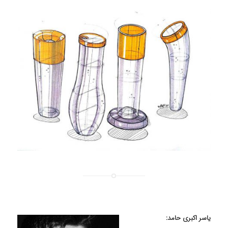
یاسر اکبری حامد: