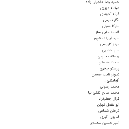
حمید رضا حاجیان زاده
عرفانه عزیزی
فرانه آخوندی
نگار تمیمی
ملیکا عقیلی
فاطمه حلبی ساز
سید ایلیا دانشپور
مهناز کاووسی
سارا خضری
ریحانه محبوبی
سمانه خدمتلو
پرستو چاقری
نیلوفر نایب حسین
آزمایشی :
محمد رسولی
محمد صالح ثقفی نیا
غزال جعفرنژاد
ابوالفضل توران
فرحان شماعی
کتایون اکبری
امیر حسین محمدی