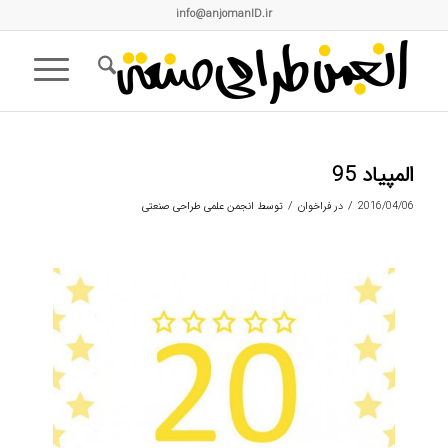
info@anjomanID.ir
المپیاد 95
/
/
2016/04/06
در
فراخوان
توسط
انجمن علمی طراحی صنعتی