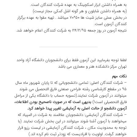
به همراه داشتن ابزار اسکچینگ به عهده شرکت کنندگان است.
(به همراه داشتن شابلون و هر گونه اشل کمکی مجاز نیست)
در بخش عملی سایز شیت ها ۵۰*۷۰ میباشد . تهیه مقوا به عهده برگزار
کنندگان آزمون است.
نتیجه آزمون در روز جمعه ۲۴/۲/۹۵ به شرکت کنندگان اعلام خواهد شد.
لطفا توجه بفرمایید این آزمون فقط برای دانشجویان دانشگاه آزاد واحد
تهران مرکز دانشکده هنر و معماری می باشد
نکات مهم
– شرکت کنندگان اصلی: تمامی دانشجویانی که تا پایان شهریور ماه سال
۹۵ در مقطع کارشناسی رشته طراحی صنعتی فارق التحصیل می شوند
میتوانند در آزمون شرکت نمایند.(تسویه حساب با دانشگاه یکی از مراحل
فارق التحصیلی است!)
بدیهی است که در صورت ناصحیح بودن اطلاعات،
آزمون دانشجو از حالت اصلی به آزمایشی تغییر پیدا خواهد کرد.
– شرکت کنندگان آزمایشی: دانشجویان علاقمند به شرکت در المپیاد که
میخواهند با آزمون آشنا شوند میتوانند در این بخش شرکت نمایند. (با
توجه به محدودیت مکان ، شرکت کنندگان آزمایشی در لیست رزرو قرار
خواهند گرفت. اولویت با افرادیست که زودتر ثبت نام کرده اند.)