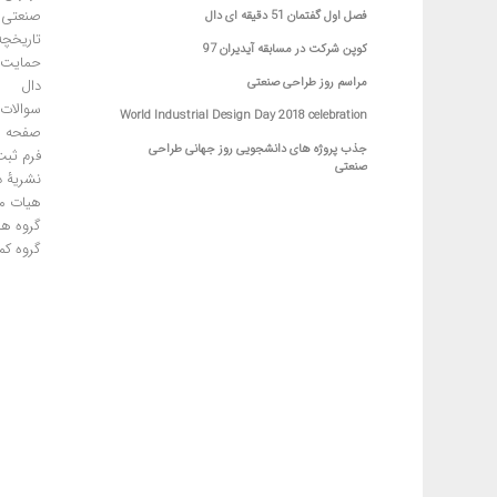
صنعتی
فصل اول گفتمان 51 دقیقه ای دال
تاریخچه
کوپن شرکت در مسابقه آیدیران 97
حمایت ا
مراسم روز طراحی صنعتی
دال
سوالات 
World Industrial Design Day 2018 celebration
صفحه ا
جذب پروژه های دانشجویی روز جهانی طراحی
فرم ثبت
صنعتی
نشریۀ د
هیات م
گروه ها
گروه کم