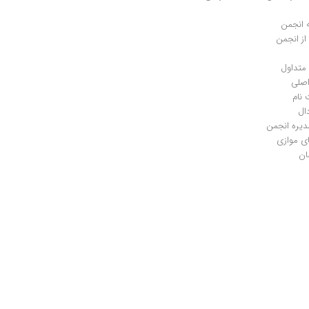
 انجمن
ز انجمن
متداول
صلی
 نام
ال
دیره انجمن
ی موازی
ان