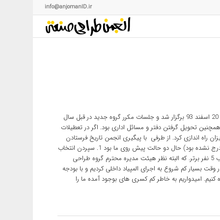
info@anjomanID.ir
همانطور که اطلاع دارید انتخابات انجمن علمی طراحی صنعتی دانشکده در 20 اسفند 93 برگزار شد و جلسات مکرر گروه جدید در قبل سال
 همچنین تحویل گرفتن دفتر و مسائل اداری بود. اگر در تعطیلات
زان راه اندازی کرد. از طرفی با پیگیری انجمن تاریخ فرستادن
اسامی دانشجویان مشخص شد (در صورتی که در سایت سازمان سنجش درج نشده بود) حال دو حالت پیش روی ما بود 1. سپردن انتخاب
5 نفر برتر به دفتر گروه طراحی صنعتی. 2.برگزاری آزمون داخلی برای انتخاب 5 نفر برتر. که البته نظر هیئت مدیره محترم گروه طراحی
ر وقت بسیار کم شروع به اجرای المپیاد داخلی کردیم و با بودجه
نیم. امیدواریم به خاطر کم کسری های بوجود آمده ما را