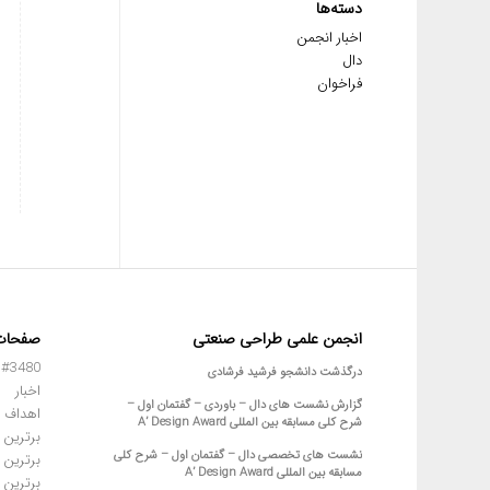
دسته‌ها
اخبار انجمن
دال
فراخوان
انجمن علمی طراحی صنعتی
صفحات
#3480 (بدون عنوان)
درگذشت دانشجو فرشید فرشادی
اخبار
گزارش نشست های دال – باوردی – گفتمان اول –
اهداف 
شرح کلی مسابقه بین المللی A’ Design Award
برترین 
نشست های تخصصی دال – گفتمان اول – شرح کلی
برترین 
مسابقه بین المللی A’ Design Award
برترین 