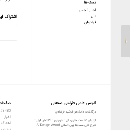
دسته‌ها
اخبار انجمن
اشتراک ا
دال
فراخوان
کارگاه طراحی و تولید همراه
با REUSE
انجمن علمی طراحی صنعتی
صفحات
#3480 (بدون عنوان)
درگذشت دانشجو فرشید فرشادی
اخبار
گزارش نشست های دال – باوردی – گفتمان اول –
اهداف 
شرح کلی مسابقه بین المللی A’ Design Award
برترین 