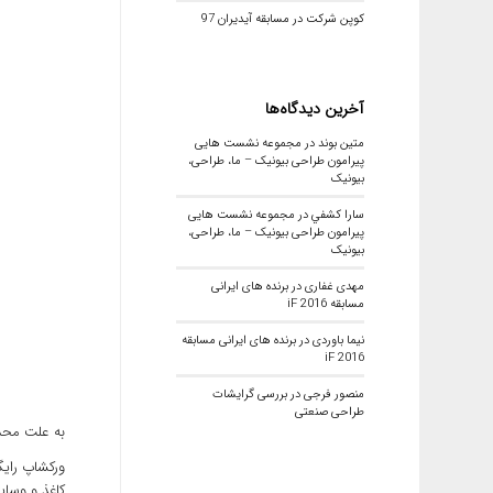
کوپن شرکت در مسابقه آیدیران 97
آخرین دیدگاه‌ها
متین بوند
در
مجموعه نشست هایی
پیرامون طراحی بیونیک – ما، طراحی،
بیونیک
سارا كشفي
در
مجموعه نشست هایی
پیرامون طراحی بیونیک – ما، طراحی،
بیونیک
مهدی غفاری
در
برنده های ایرانی
مسابقه iF 2016
نیما باوردی
در
برنده های ایرانی مسابقه
iF 2016
منصور فرجی
در
بررسی گرایشات
طراحی صنعتی
به علت محدو
ورکشاپ رایگ
کاغذ و وسا