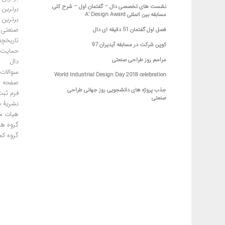
نشست های تخصصی دال – گفتمان اول – شرح کلی
برترین 
مسابقه بین المللی A’ Design Award
برترین 
صنعتی
فصل اول گفتمان 51 دقیقه ای دال
تاریخچه
کوپن شرکت در مسابقه آیدیران 97
حمایت ا
مراسم روز طراحی صنعتی
دال
سوالات 
World Industrial Design Day 2018 celebration
صفحه ا
جذب پروژه های دانشجویی روز جهانی طراحی
فرم ثبت
صنعتی
نشریۀ د
هیات م
گروه ها
گروه کم