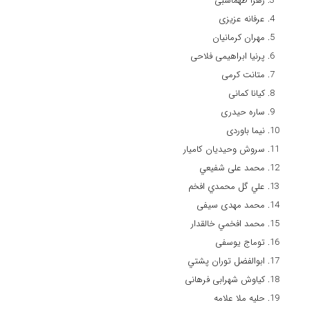
زهرا طهماسبی
عرفانه عزیزی
مهران کرمانیان
پرنیا ابراهیمی فلاحی
متانت کرمی
کیانا کمانی
ساره حيدرى
نیما باوردی
سروش وحيديان كاميار
محمد علی شفيعي
علي گل محمدي افخم
محمد مهدى سيفى
محمد افخمي خالقدار
توماج یوسفی
ابوالفضل توران پشتي
کیاوش شهرابی فرهانی
حليه ملا علامه