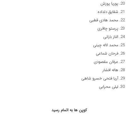
پوريا پوزش
شقايق دلداده
محمد هادی قطبی
پرستو چاقری
الناز بارانی
محمد لاله چینی
فرحان شماعی
عرفان مقصودی
هاله افشار
آریا فتحی خسرو شاهی
لیلی محرابی
کوپن ها به اتمام رسید