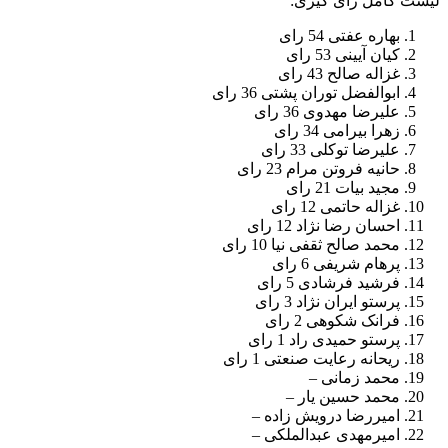
لیست کامل رای گیری:
بهاره عفتی 54 رای
کیان آیینی 53 رای
غزاله صالح 43 رای
ابوالفضل توران پشتی 36 رای
علیرضا مهدوی 36 رای
زهرا بیرامی 34 رای
علیرضا توکلی 33 رای
حانیه فروتن مرام 23 رای
مجید بیات 21 رای
غزاله حاتمی 12 رای
احسان رضا نژاد 12 رای
محمد صالح ثقفی نیا 10 رای
پرهام شریفی 6 رای
فرشید فرشادی 5 رای
پرستو ایران نژاد 3 رای
فرانک شکوهی 2 رای
پرستو حمیدی راد 1 رای
ریحانه رعایت صنعتی 1 رای
محمد زمانی –
محمد حسین یار –
امیررضا درویش زاده –
امیرمهدی عبدالملکی –