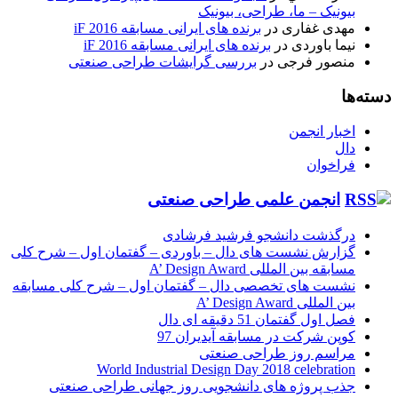
بیونیک – ما، طراحی، بیونیک
مهدی غفاری
در
برنده های ایرانی مسابقه iF 2016
نیما باوردی
در
برنده های ایرانی مسابقه iF 2016
منصور فرجی
در
بررسی گرایشات طراحی صنعتی
دسته‌ها
اخبار انجمن
دال
فراخوان
انجمن علمی طراحی صنعتی
درگذشت دانشجو فرشید فرشادی
گزارش نشست های دال – باوردی – گفتمان اول – شرح کلی
مسابقه بین المللی A’ Design Award
نشست های تخصصی دال – گفتمان اول – شرح کلی مسابقه
بین المللی A’ Design Award
فصل اول گفتمان 51 دقیقه ای دال
کوپن شرکت در مسابقه آیدیران 97
مراسم روز طراحی صنعتی
World Industrial Design Day 2018 celebration
جذب پروژه های دانشجویی روز جهانی طراحی صنعتی