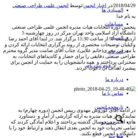
2018/04/29
/
در
اخبار انجمن
/
توسط
انجمن علمی طراحی صنعتی
المپیادی ها
به نام خدا
مسابقات
پنجمین دوره انتخابات هیات مدیره انجمن علمی طراحی صنعتی
دانشگاه آزاد اسلامی واحد تهران مرکز در روز چهارشنبه 5
المپیاد
اردیبهشت 97 از ساعت 11:30 برگزار شد. در ابتدا آقای احمد رضا
وکیلیان توضیحات مختصری از روند برگزاری انتخابات ارائه کردن و
با معرفی مجری(خانم علایی)، جناب آقای صامت مدیر گروه محترم
ثبت نام
طراحی صنعتی دقایقی را برای حضار و کاندیداهای انتخابات، به
سخنرانی پرداختند و همه دانشجویان را به حمایت از انجمن برای
فرم ثبت نام
پیشبرد اهداف آن دعوت کردند.
درباره ما
تماس با ما
تاریخچه انجمن
در ادامه آقای کوروش مهدوی رییس انجمن (دوره چهارم) به
نمایندگی از هیات مدیره به ارائه گزارشی از آمار و دستاورد
های انجمن در دوسال گذشته پرداختند و اعلام آمادگی کردند که
جستجو
تمامی تجربیات خود به انجمن بعدی انتقال دهند و ارتباط خود را با
دانشگاه و انجمن قطع نکنند.
منو
منو