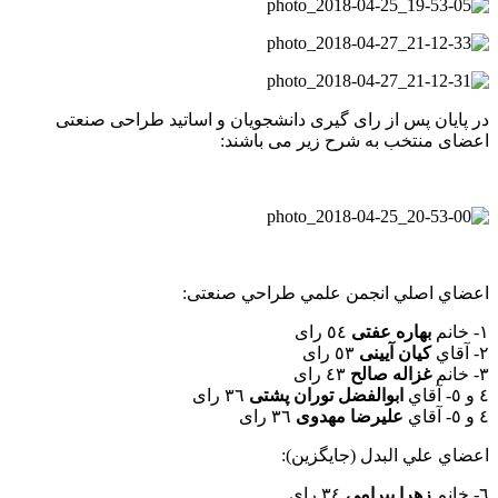
در پایان پس از رای گیری دانشجویان و اساتید طراحی صنعتی
اعضای منتخب به شرح زیر می باشند:
اعضاي اصلي انجمن علمي طراحي صنعتی:
١- خانم
بهاره عفتی
٥٤ رای
٢- آقاي
كيان آيينی
٥٣ رای
٣- خانم
غزاله صالح
٤٣ رای
٤ و ٥- آقاي
ابوالفضل توران پشتی
٣٦ رای
٤ و ٥- آقاي
عليرضا مهدوی
٣٦ رای
اعضاي علي البدل (جايگزين):
٦- خانم
زهرا بيرامی
٣٤ رای