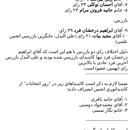
٧- آقاي
احسان توكلی
٣٣ رای
٨- خانم
حانيه فروتن مرام
٢٣ رای
بازرس:
٩- آقاي
ابراهيم درخشان فرد
٣٩ راي
١٠-آقاي
مجيد بيات
٢١ رای (علي البدل، جايگزين بازرسي انجمن
علمی)
دليل اختلاف راي دو بازرس با هم اين است كه آقاي ابراهيم
درخشان فرد تنها كانديدای بازرسي شده بودند و علی البدل بازرس
آخرين فرد عادی با بالاترين
رای (نهمين عضو) است.
—————————
ضمنا لازم به ذكر است كانديداهاي زير در “روز انتخابات” از
كانديداتوري انجمن انصراف دادند:
١- آقاي حامد باقری
٢- آقاي محمدجواد دوستی
٣- خانم نگار تميمی
—————————