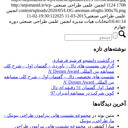
1708
1124
انجمن علمی طراحی صنعتی
http://anjomanid.ir/wp-
content/uploads/2020/05/LOG-anoman-ofoghi-300x76.png
انجمن
علمی طراحی صنعتی
2015-03-11 19:30:12
2025-02-11
16:41:14
انتخابات هیات مدیره انجمن علمی طراحی صنعتی دوره
چهارم
نوشته‌های تازه
درگذشت دانشجو فرشید فرشادی
گزارش نشست های دال – باوردی – گفتمان اول – شرح کلی
مسابقه بین المللی A’ Design Award
نشست های تخصصی دال – گفتمان اول – شرح کلی مسابقه
بین المللی A’ Design Award
فصل اول گفتمان 51 دقیقه ای دال
کوپن شرکت در مسابقه آیدیران 97
آخرین دیدگاه‌ها
متین بوند
در
مجموعه نشست هایی پیرامون طراحی بیونیک –
ما، طراحی، بیونیک
سارا كشفي
در
مجموعه نشست هایی پیرامون طراحی