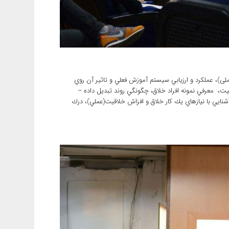
ی)، عملكرد و ارزيابي سيستم آموزش فعلي و تاثير آن روي
، معرفي نمونه افراد خلاق،‌ چگونگي روند تبديل داده –
ايي با نيازهاي يك كار خلاق و افزاش خلاقيت(عملي)، درك