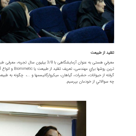
تقليد از طبيعت
معرفي هستی به عنوان آزمايشگاهی با 3/8 بي
ترين روشها براي م
گرفته از حيوانات، حشرات، گياهان، ميكروارگانيسمها و ….، چگونه به طب
چه سوالاتي از خودمان بپرسيم.