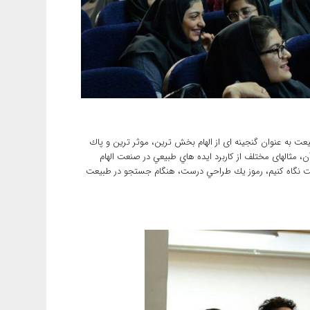
ليون سال تجربه،‌ معرفی طبيعت به عنوان گنجينه ای از الهام بخش ترين، موثر ترين و پاك
هندسی، تعريف تقليد از طبيعت يا Biomimetic و انواع آن، مثالهای مختلف از كاربرد ايده هاي طبيعي در صنعت الهام
يعت نگاه كنيم، رموز يك طراحي درست،‌ هنگام جستجو در طبيعت