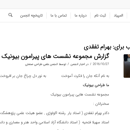
المپیاد
ثبت نام
درباره ما
تماس با ما
تاریخچه انجمن
ب برای:
بهرام تفقدی
گزارش مجموعه نشست های پیرامون بیونیک
/
/
2016/10/27
در
اخبار انجمن
توسط
انجمن علمی طراحی صنعتی
به نام آنکه جان را فکرت آموخت به نور دل چراغ جان بر افروخت
ما طراحی بیونیک
مجموعه نشست هایی پیرامون بیونیک
سخنرانان :
دکتر بهرام تفقدی ( استاد یار رشته اکولوژی , عضو هیئت علمی پژوهشگ
استاد سهیلا فتحیه ( استاد دانشگاه آزاد اسلامی واحد هنر و معماری و دان