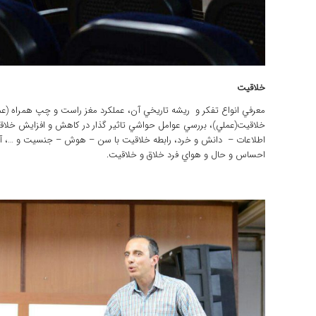
خلاقيت
معرفي انواع تفكر و ريشه تاريخي آن، عملكرد مغز راست و چپ همراه (عمل
خلاقيت(عملي)، بررسي عوامل حواشي تاثير گذار در كاهش و افزايش خلاقيت
اطلاعات – دانش و خرد،‌ رابطه خلاقيت با سن – هوش – جنسيت و …،‌ آشن
احساس و حال و هواي فرد خلاق و خلاقيت.