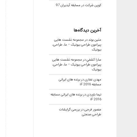
کوپن شرکت در مسابقه آیدیران 97
آخرین دیدگاه‌ها
متین بوند
در
مجموعه نشست هایی
پیرامون طراحی بیونیک – ما، طراحی،
بیونیک
سارا كشفي
در
مجموعه نشست هایی
پیرامون طراحی بیونیک – ما، طراحی،
بیونیک
مهدی غفاری
در
برنده های ایرانی
مسابقه iF 2016
نیما باوردی
در
برنده های ایرانی مسابقه
iF 2016
منصور فرجی
در
بررسی گرایشات
طراحی صنعتی