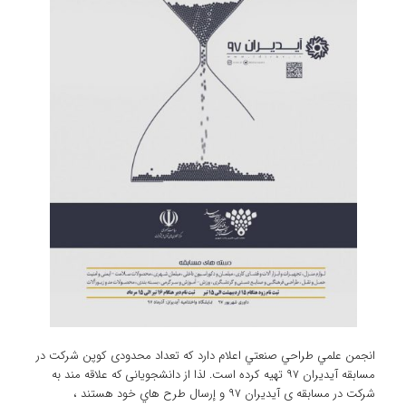
انجمن علمي طراحي صنعتي اعلام دارد كه تعداد محدودی كوپن شركت در
مسابقه آيديران ٩٧ تهيه كرده است. لذا از دانشجویانی که علاقه مند به
شرکت در مسابقه ی آیدیران ۹۷ و إرسال طرح هاي خود هستند ،