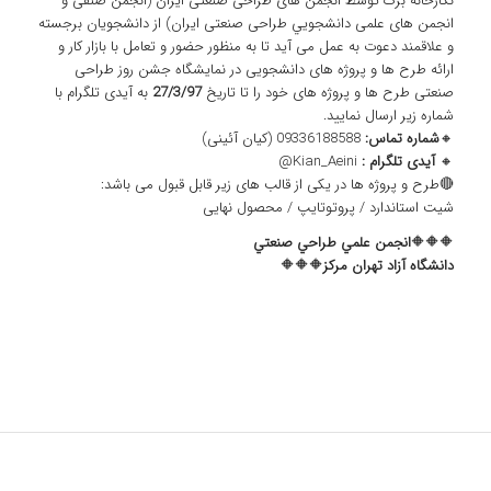
نگارخانه برگ توسط انجمن های طراحی صنعتی ایران (انجمن صنفی و
انجمن های علمی دانشجويي طراحی صنعتی ایران) از دانشجویان برجسته
و علاقمند دعوت به عمل می آید تا به منظور حضور و تعامل با بازار کار و
ارائه طرح ها و پروژه های دانشجویی در نمایشگاه جشن روز طراحی
صنعتی طرح ها و پروژه های خود را تا تاریخ
27/3/97
به آیدی تلگرام با
شماره زیر ارسال نمایید.
🔸
شماره تماس:
09336188588 (کیان آئینی)
🔸
آیدی تلگرام :
Kian_Aeini@
🔴طرح و پروژه ها در یکی از قالب های زیر قابل قبول می باشد:
شیت استاندارد / پروتوتایپ / محصول نهایی
🔶🔶🔶
انجمن علمي طراحي صنعتي
دانشگاه آزاد تهران مركز
🔶🔶🔶