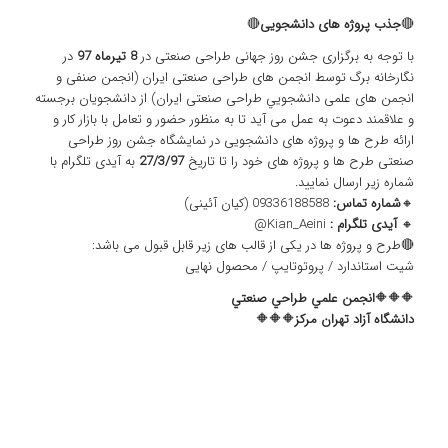
🔴
جذب پروژه های دانشجویی
🔴
با توجه به برگزاری جشن روز جهانی طراحی صنعتی در
8 تیرماه 97
در
نگارخانه برگ توسط انجمن های طراحی صنعتی ایران (انجمن صنفی و
انجمن های علمی دانشجويي طراحی صنعتی ایران) از دانشجویان برجسته
و علاقمند دعوت به عمل می آید تا به منظور حضور و تعامل با بازار کار و
ارائه طرح ها و پروژه های دانشجویی در نمایشگاه جشن روز طراحی
صنعتی طرح ها و پروژه های خود را تا تاریخ
27/3/97
به آیدی تلگرام با
شماره زیر ارسال نمایید.
🔸
شماره تماس:
09336188588 (کیان آئینی)
🔸
آیدی تلگرام :
Kian_Aeini@
🔴طرح و پروژه ها در یکی از قالب های زیر قابل قبول می باشد:
شیت استاندارد / پروتوتایپ / محصول نهایی
🔶🔶🔶
انجمن علمي طراحي صنعتي
دانشگاه آزاد تهران مركز
🔶🔶🔶