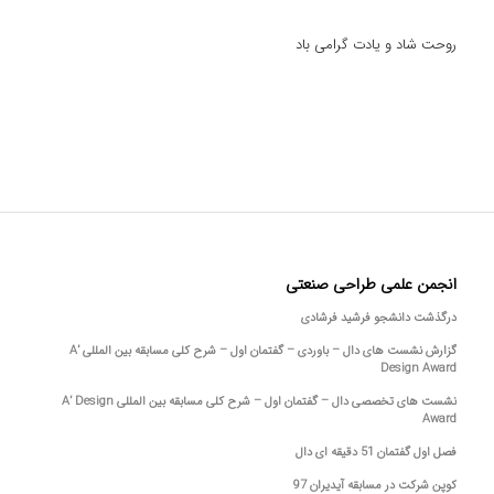
روحت شاد و یادت گرامی باد
انجمن علمی طراحی صنعتی
درگذشت دانشجو فرشید فرشادی
گزارش نشست های دال – باوردی – گفتمان اول – شرح کلی مسابقه بین المللی A’
Design Award
نشست های تخصصی دال – گفتمان اول – شرح کلی مسابقه بین المللی A’ Design
Award
فصل اول گفتمان 51 دقیقه ای دال
کوپن شرکت در مسابقه آیدیران 97