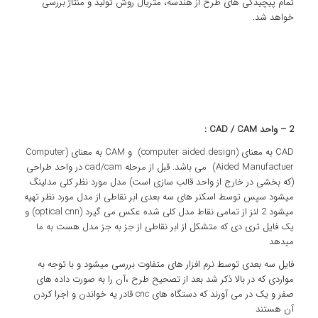
تمام پیچیدگی های طرح از هندسه، متریال روش تولید و منتاژ بررسی
خواهد شد.
2 – واحد
CAD / CAM
:
CAD به معنای (computer aided design) و CAM به معنای (Computer
Aided Manufactuer) می باشد. قبل از مرحله cad/cam در واحد طراحی
(که بخشی در خارج از واحد قالب سازی است) مدل مورد نظر کلی مدلینگ
میشود سپس توسط اسکنر های سه بعدی ابر نقاطی از مدل مورد نظر تهیه
میشود 2 لنز از تمامی نقاط مدل کلی شده عکس می گیرد (optical cnn) و
یک فایل تری دی که متشکل از ابر نقاطی از جز به جز مدل هست به ما
میدهد
فایل سه بعدی توسط نرم افزار های متفاوت بررسی میشود و با توجه به
مواردی که در بالا ذکر شد بعد از تصحیح طرح ،آن را به صورت داده های
صفر و یک در می آورند که دستگاه های cnc قادر یه خواندن و اجرا کردن
آن هستند