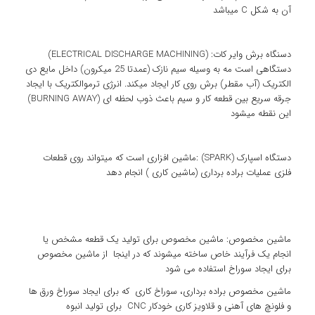
آن به شکل C میباشد
دسنگاه برش وایر کات: (ELECTRICAL DISCHARGE MACHINING)
دستگاهی است مه به وسیله سیم نازک (عمدتا 25 میکرون) داخل مایع دی
الکتریک (آب مقطر) برش روی کار ایجاد میکند. انرژی ترموالکتریک با ایجاد
جرقه سریع بین قطعه کار و سیم باعث ذوب لحظه ای (BURNING AWAY)
این نقطه میشود
دستگاه اسپارک (SPARK) :ماشین افزاری است که میتواند روی قطعات
فلزی عملیات براده برداری (ماشین کاری ) انجام دهد
ماشین مخصوص: ماشین مخصوص برای تولید یک قطعه مشخص یا
انجام یک فرآیند خاص ساخته میشوند که در اینجا از ماشین مخصوص
برای ایجاد سوراخ استفاده می شود
ماشین مخصوص براده برداری، سوراخ کاری که برای ایجاد سوراخ ورق ها
و فلونچ های آهنی و قلاویز کاری خودکار CNC برای تولید انبوه