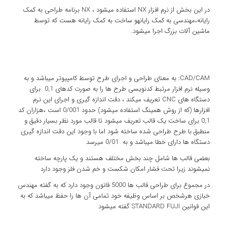
در این بخش از نرم افزار NX استفاده میشود ، NX برنامه طراحی به کمک
رایانه،مهندسی به کمک رایانهو ساخت به کمک رایانه هست که توسط
ماشین آلات بزرگ اجرا میشود.
CAD/CAM: به معنای طراحی و اجرای طرح توسط کامپیوتر میباشد و به
وسیله نرم افزار مرتبط کدنویسی طرح ها را به صورت کدهای 0,1 برای
دستگاه های CNC تعریف میکند ، دقت اندازه گیری و اجرای این نرم
افزارها (که از روش همینگ استفاده میشود) حدود 0/001 است ،هزاران کد
0,1 برای ساخت یک قالب تعریف میشود تا قالب مورد نظر بسیار دقیق و
منطبق با طرح طراحی شده ساخته شود اما با وجود این دقت اندازه گیری
دستگاه ها دارای خطا میباشد و به 0/01 میرسد
بعضی قالب ها شامل چند بخش مختلف هستند و یک پارچه ساخته
نمیشوند زیرا تحت فشار امکان شکست و خم شدن فلز وجود دارد
در مجموع برای طراحی قالب ها 5000 قانون وجود دارد که به گفته مهندس
خبازی هرشخص بر اساس وظیفه خود تمامی آن ها را حفظ میباشد که به
این قوانین STANDARD FUJI گفته میشود