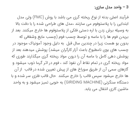
3 – واحد مدل سازی:
فرآیند اصلی بدنه از نوع ریخته گری می باشد با روش (FMC) ولی مدل
ابتدایی را با پلاستوفوم می سازنند ،مدل های طراحی شده را با دقت بالا
به وسیله برش زدن با اره دستی فلکی از پلاستوفوم ها خارج میکنند. بعد از
بریدن فوم ها را با ماسه و توسط چسب فوم (چسب مایع وشفافی که
بدون بو هست زیرا در چندین سال قبل به دلیل وجود آمونیاک موجود در
چسب های بوی نامطبوع باعث آزار کارگران میشد) پوشش میدهند بعد از
پوشش دهی کامل با ماسه آن را درون مواد ریخته گری میگذارند طوری که
مواد ریخته گری در تمام نقاط آن نفوذ کند ، فوم در اثر گرما ذوب میشود و
گازهای سمی آن از طریق سوراخ های از پیش تعیین شده در قالب از آن
ها خارج میشود سپس قالب را خارج میکنند حال قالب فلزی سر شده و با
دستگاه سنگزنی (GIRIDING MACHINE) به خوبی تمیز میشود و به واحد
ماشین کاری انتفال می یابد.