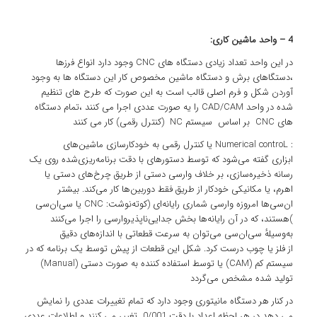
4 – واحد ماشین کاری:
در این واحد تعداد زیادی دستگاه های CNC وجود دارد انواع فرزها
،دستگاهای برش و دستگاه ماشین مخصوص کار این دستگاه ها به وجود
آوردن شکل و فرم اصلی قالب است به این صورت که طرح های تنظیم
شده در واحد CAD/CAM را یه صورت عددی اجرا می کنند ،تمام دستگاه
های CNC بر اساس سیستم NC (کنترل رقمی) کار می کنند
: Numerical controL یا کنترل رقمی به
خودکارسازی
ماشین‌های
ابزاری
گفته می‌شود که توسط دستورهای با دقت برنامه‌ریزی‌شده روی یک
رسانه ذخیره‌سازی، بر خلاف وارسی دستی از طریق چرخ‌های دستی یا
اهرم، یا مکانیکی خودکار از طریق فقط دوربین‌ها کار می‌کند. بیشتر
ان‌سی‌ها امروزه وارسی شماری رایانه‌ای (کوته‌نوشت: CNC یا سی‌ان‌سی
)هستند، که در آن
رایانه‌ها
بخش جدایی‌ناپذیر
وارسی
را اجرا می‌کنند
به‌وسیلهٔ سی‌ان‌سی می‌توان به سرعت قطعاتی با اندازه‌های دقیق
از
فلز
یا
چوب
درست کرد. شکل این قطعات از پیش توسط یک برنامه که در
سیستم
کم
(CAM) یا توسط استفاده کننده به صورت دستی (Manual)
تولید شده مشخص می‌گردد
در کنار هر دستگاه مانیتوری وجود دارد که تمام تغییرات عددی را نمایش
می دهد در هر لحظه اعداد با دقت 0/001 تغییر می کنند و اطلاعات عددی