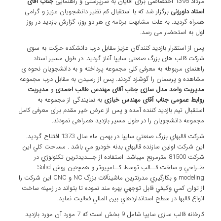
مرداد 1395 اختصاصی برای آقایان به سرپرستی و راهنمایی
جناب آقای
استاد داورزنی
برگزار شد که با استقبال کم نظیر دانشجویان عزیز و گرامی
همراه گردید. به علت مشابهت برنامه ی هر دو روز، گزارش بازدید در روز
اول به استحضار می رسد.
پس از استقرار بازدید کنندگان عزیز مقابل درب دانشکده حرکت به سوی
شرکت قالب های بزرگ صنعتی سایپا آغاز گردید. در طول مسیر استاد
راهنمای مربوطه به معرفی کلی مجموعه پرداخته و به دانشجویان نحوه ی
مشاهده و پرسمان را گوشزد کردند. پس از رسیدن به مقابل درب مجموعه
مدیریت واحد مدل سازی جناب آقای مهندس طالب احمدی
و
مدیریت
روابط عمومی جناب آقای مهندس خبازی
به نمایندگی از مجموعه به
استقبال تیم بازدید کننده آمده و پس از عرض خیر مقدم برای معرفی کامل
مجموعه دانشجویان را در طول مسیر بازدید همراهی نمودند.
شركت قالبهاي بزرگ صنعتي سايپا در بهمن ماه سال 1373 افتتاح گردید.
اين شركت اولين سازنده قالبهاي بدنه خودرو مي باشد . مساحت كلي اين
شركت 81500 مترمربع میباشد. استفاده از جــديدترين تكنولوژي در
طـراحي و ساخت قــالب توسط كــامپيوتر و همچنين روش Solid
modeling و بكارگيري مدرنترين ماشين‎آلات بزرگ NC و CNC اين شركت را
از توان كمي وكيفي قابل توجهي بهره مند نموده تا بتواند در زمينه ساخت
انواع قالبها در سطح استانداردهاي بين المللي فعاليت نمايد.
کارخانه قالب سازی سایپا شامل 9 بخش است که 7 مورد آن مورد بازدید