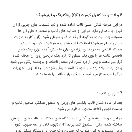
5 و 6 – واحد کنترل کیفیت (
QC
) پرفکتینگ و فینیشینگ:
در این مرحله شکل اصلی قالب آماده شده و تنها قسمت های جزیی از آن،
تیزی یا ناصافی دارد در این واحد لبه های قالب و سطح داخلی آن ها
سمباده زده میشود به گونه ای که صاف و سیقلی شود (این کار به صورت
دستی انجام میشود) اضافات قالب ها بریده میشود و در مرحله بعدی
همانند اتفاقی که در دندان پزشکی برای ما پیش آمده برای چک کردن
ناصافی قالب ها را روی یک سطح که گرد رنگ نارنجی روی آن ریخته شده
قرار می دهند و پس از برداشتن آن سطح ناصاف و برجسته رنگی می شود
و دوباره سمباده زده می شود تا کاملا سیقلی شود در مرحله نهایی جزيیات
دیگر قالب منتاژ می شود تا شکل نهایی قالب را به ما بدهد
7 – پرس شاپ :
بعد از آماده شدن قالب پارامتر های پرس به منظور عملکرد صحیح قالب و
بدست آوردن قطعه مطلوب تنظیم می شود
در این مرحله ورقه های آهنی در دستگاه های مختلف با قالب های از پیش
ساخته شده مثل : صندوق تیبا،پراید 141،کاپوت L90 و …به صورت انبوه
پرس میشوند به این صورت که چندین ورقه فلزی در دستگاه میگذارند و