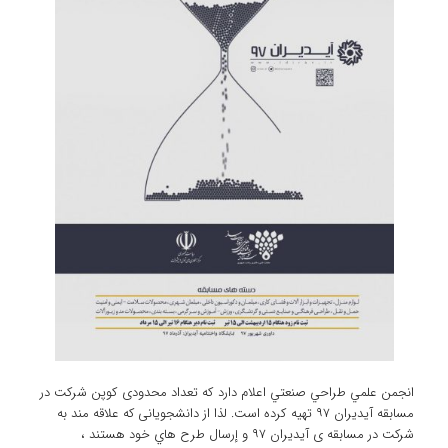
انجمن علمي طراحي صنعتي اعلام دارد كه تعداد محدودی كوپن شركت در
مسابقه آيديران ٩٧ تهيه كرده است. لذا از دانشجویانی که علاقه مند به
شرکت در مسابقه ی آیدیران ۹۷ و إرسال طرح هاي خود هستند ،