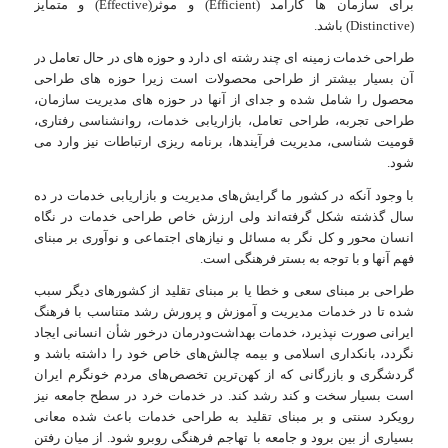
برای سازمان‏ ها کارآمد (Efficient) و موثر(Effective) و متمایز
(Distinctive) باشد.
طراحی خدمات زمینه ای چند رشته ای دارد و حوزه های در حال تعامل در
آن بسیار بیشتر از طراحی محصولات است زیرا حوزه های طراحی
محصول را شامل شده و جدای از آنها در حوزه های مدیریت سازمان،
طراحی تجربه، طراحی تعامل، بازاریابی خدمات، روانشناسی رفتاری،
قومیت شناسی، مدیریت فرآیندها، برنامه ریزی ارتباطات نیز وارد می
شود.
با وجود آنکه در کشور ما گرایش‌های مدیریت و بازاریابی خدمات در ده
سال گذشته شکل گرفته‌اند ولی ارزش خاص طراحی خدمات در نگاه
انسان محور و کل نگر به مسائل و نیازهای اجتماعی و نوآوری بر مبنای
فهم آنها و با توجه به بستر فرهنگی است.
طراحی بر مبنای سعی و خطا یا بر مبنای تقلید از کشورهای دیگر سبب
شده تا در خدمات مدیریت و آموزش و پرورش رشد متناسب با فرهنگ
ایرانی صورت نپذیرد، خدمات بهداشت‌و‌درمان درخور شأن انسانی ایجاد
نگردد، بانکداری اسلامی و بیمه چالش‌های خاص خود را داشته باشد و
گردشگری و بازرگانی که از کهن‌ترین تخصص‌های مردم خونگرم ایران
است بسیار سخت و کند رشد کند. در خدمات خرد در سطح جامعه نیز
رویکرد سنتی و بر مبنای تقلید به طراحی خدمات باعث شده معانی
بسیاری از بین برود و جامعه با تهاجم فرهنگی روبرو شود. از میان رفتن