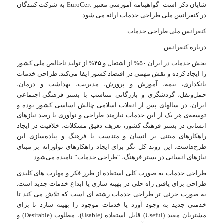
شایان ذکر است گواهینامه آموزشی معتبر EuroCert به شرکت کنندگان
در کنفرانس ملی طراحی خدمات ارائه می شود.
کنفرانس ملی طراحی خدمات
درباره کنفرانس
بخش خدمات در ایران ۵۰% از اشتغال و ۴۵% از تولید ناخالص ملی کشور
را ایجاد کرده و نقش مهمی در اقتصاد کشور ایفا می‌کند. طراحی خدمات
بانکداری، بیمه، آموزش و پرورش، مدیریت، بهداشت و درمان،
حمل‌ونقل، گردشگری و بازرگانی متناسب با بستر فرهنگی-اجتماعی
ایران، در سالهای پس از انقلاب اسلامی چالش اساسی کشور بوده و
توسعه‌ی هر یک از این خدمات نیازمند طراحی و نوآوری با رصد نیازهای
انسانی در بستر فرهنگ کشور، تعریف دقیق مشکلات، خلاقیت در ایجاد
راهکارهای مبتنی بر انسان و متناسب با فرهنگ و پیاده‌سازی این
طرح‌هاست. این روند کل نگر برای ایجاد راهکارهای نوآورانه بر مبنای
نیازهای انسانی در بستر فرهنگ، “طراحی خدمات” نامیده می‌شود.
طراحی خدمات به صورت کلی استفاده از طرز فکر و مهارت های کلیدی
طراحی برای یافتن راه حلی در بهینه سازی یا ابداع خدمات جدید است.
به صورت جزئی تر طراحی خدمات رشته ای است که تلاش می ‏کند تا
خدمتی جدید به وجود آورد یا خدمات موجود را بهینه سازد تا برای
مشتریان مفید (Useful) قابل استفاده (Usable)، مطلوب (Desirable) و