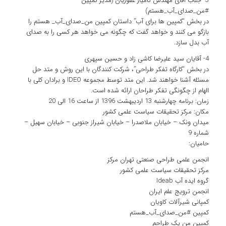
3- جناب آقای مهندس کامیار غفوریان (مدیر کمپین
#من_صدای_آب_هستم)
در بخش “کمپین ها برای آب” داستان کمپین من_صدای_آب_ هستم را
بازگو می کنند و خواهد گفت که چگونه می خواهد هر کسی را به صدای
آب بدل سازد.
4- آقایان سید علیرضا کاشی زاد و حسین سپهری
در بخش “کارگاه تفکر طراحی”، شرکت کنندگان با این روش و متد حل
مسئله آشنا خواهند شد. این متد توسط مجموعه IDEO و برادان کلی با
الهام از چگونگی تفکر طراحان ارائه شده است.
زمان: برنامه چهارشنبه 13 اردیبهشت 1396 از ساعت 16 الی 20
مکان: مرکز تحقیقات سیاست علمی کشور
میدان ونک – خیابان ملاصدرا – خیابان شیراز جنوبی – خیابان سهیل –
شماره 9
حامیان:
انجمن علمی طراحی صنعتی تهران مرکز
مرکز تحقیقات سیاست علمی کشور
گروه ایده آب Ideab
انجمن ترویج علم ایران
کمپانی شیرآلات کاویان
کمپین #من_صدای_آب_هستم
کمپین من یک طراحم