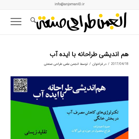
info@anjomanID.ir
هم اندیشی طراحانه با ایده آب
/
/
2017/04/18
در
فراخوان
توسط
انجمن علمی طراحی صنعتی