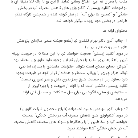
مقابله با بحران کم آبی اطلاع رسانی نماید. از این رو 3 ارائه 20 دقیقه ای با
موضوعات “تقلید زیستی”️، “تکنولوژی های کاهش مصرف آب در بخش
خانگی” و “کمپین ها برای آب” در نظر گرفته شده و همچنین کارگاه تفکر
طراحی در بخش دوم رویداد برگزار خواهد شد.
محتوای ارائه ها:
1- جناب آقای دکتر بهرام تفقدی نیا (عضو هیئت علمی سازمان پژوهش
های علمی و صنعتی ایران)
در مورد “تقلید زیستی” صحبت خواهند کرد به این معنا که در طبیعت بهینه
ترین راهکارها برای مقابه با بحران کم آبی وجود دارد. داوینچی معتقد بود
“هوش انسان ممکن است بتواند اختراعات متعددی را بسازد، اما نمی
تواند هرگز چیزی را زیباتر، ساده‌تر و هدف‌دار تر از آنچه در طبیعت وجود
دارد بسازد. زیرا در طبیعت هیچ چیز بدون دلیل و غیر ضروری نیست”.
تقلید زیستی، دانشی است که با الهام از طبیعت و با بهره‌گیری از
ساختارهای زیستی؛ الگوهایی برای حل مشکلات و مسایل فنی ارائه
می‌دهد.
2- جناب آقای مهندس حمید احمدزاده (طراح محصول شرکت کاویان)
در مورد “تکنولوژی های کاهش مصرف آب در بخش خانگی” صحبت
خواهند کرد و مخاطبین را با راهکارها و نمونه های مختلف کاهش مصرف
آب در بخش خانگی آشنا خواهند نمود.