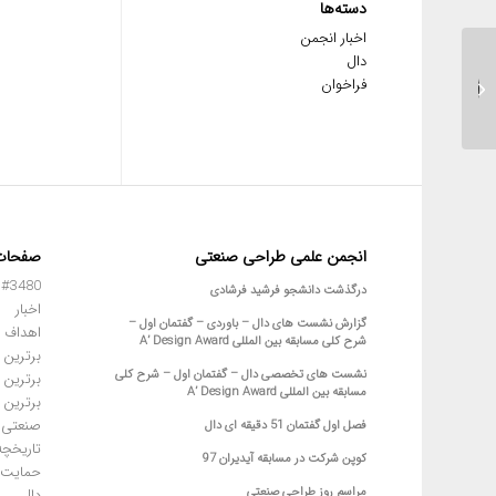
دسته‌ها
اخبار انجمن
دال
فراخوان
مبانی نحوه ی ارائه
انجمن علمی طراحی صنعتی
صفحات
#3480 (بدون عنوان)
درگذشت دانشجو فرشید فرشادی
اخبار
گزارش نشست های دال – باوردی – گفتمان اول –
اهداف 
شرح کلی مسابقه بین المللی A’ Design Award
برترین 
نشست های تخصصی دال – گفتمان اول – شرح کلی
برترین 
مسابقه بین المللی A’ Design Award
برترین 
صنعتی
فصل اول گفتمان 51 دقیقه ای دال
تاریخچه
کوپن شرکت در مسابقه آیدیران 97
حمایت ا
مراسم روز طراحی صنعتی
دال