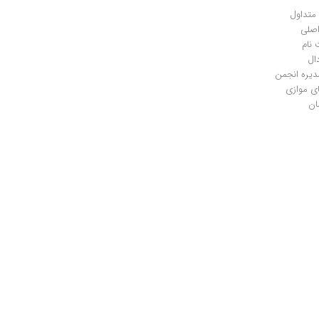
متداول
صلی
 نام
ال
دیره انجمن
ی موازی
ان