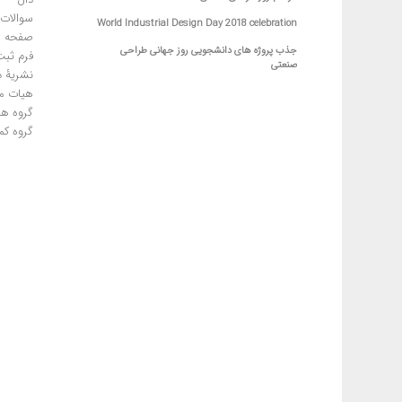
سوالات 
World Industrial Design Day 2018 celebration
صفحه ا
جذب پروژه های دانشجویی روز جهانی طراحی
فرم ثبت
صنعتی
نشریۀ د
هیات م
گروه ها
گروه کم